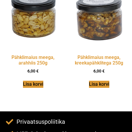
Pähklimaius meega,
Pähklimaius meega,
arahhiis 250g
kreekapähklitega 250g
6,00
€
6,00
€
Lisa korvi
Lisa korvi
Privaatsuspoliitika