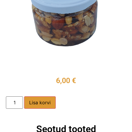
6,00
€
Lisa korvi
Seotud tooted