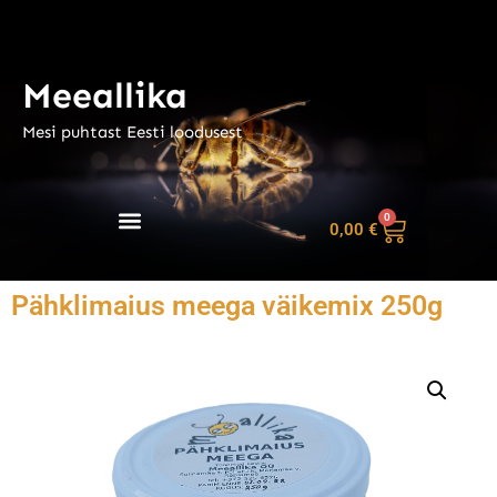
Meeallika
Mesi puhtast Eesti loodusest
0
0,00
€
Pähklimaius meega väikemix 250g