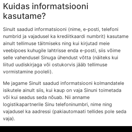
Kuidas informatsiooni
kasutame?
Sinult saadud informatsiooni (nime, e-posti, telefoni
numbrid ja vajadusel ka krediitkaardi numbrit) kasutame
ainult tellimuse täitmiseks ning kui kirjutad meie
veebipoes kuhugile lahtrisse enda e-posti, siis võime
selle vahendusel Sinuga ühendust võtta (näiteks kui
liitud uudiskirjaga või ostukorvis jääb tellimuse
vormistamine pooleli).
Me jagame Sinult saadud informatsiooni kolmandatele
isikutele ainult siis, kui kaup on vaja Sinuni toimetada
või kui seadus seda nõuab. Nii anname
logistikapartnerile Sinu telefoninumbri, nime ning
vajadusel ka aadressi (pakiautomaati tellides pole seda
vaja).