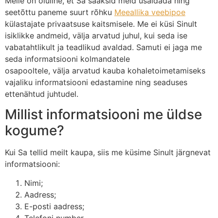
Meile on oluline, et Sa saaksid meid usaldada ning
seetõttu paneme suurt rõhku
Meeallika veebipoe
külastajate privaatsuse kaitsmisele. Me ei küsi Sinult
isiklikke andmeid, välja arvatud juhul, kui seda ise
vabatahtlikult ja teadlikud avaldad. Samuti ei jaga me
seda informatsiooni kolmandatele
osapooltele, välja arvatud kauba kohaletoimetamiseks
vajaliku informatsiooni edastamine ning seaduses
ettenähtud juhtudel.
Millist informatsiooni me üldse
kogume?
Kui Sa tellid meilt kaupa, siis me küsime Sinult järgnevat
informatsiooni:
Nimi;
Aadress;
E-posti aadress;
Telefoni number.