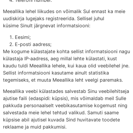
Meeallika lehel liikudes on võimalik Sul ennast ka meie
uudiskirja lugejaks registreerida. Sellisel juhul
küsime Sinult järgnevat informatsiooni:
Eesimi;
E-posti aadress;
Me kogume külastajate kohta sellist informatsiooni nagu
külastaja IP-aadress, aeg millal lehte külastati, kust
kaudu tuldi Meeallika lehele, kui kaua olid veebilehel jne.
Sellist informatsiooni kasutame ainult statistika
tegemiseks, et muuta Meeallika leht veelgi paremaks.
Meeallika veebi külastades salvestab Sinu veebilehitseja
ajutise faili (edaspidi: küpsis), mis võimaldab meil Sulle
pakkuda personaalselt veebikasutamise kogemust ning
salvestada meie lehel tehtud valikud. Samuti saame
küpsise abil ajutisel kuvada Sind huvitavate toodete
reklaame ja muid pakkumisi.