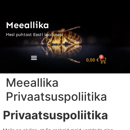
Meeallika
Mesi puhtast Eesti loodusest
0
0,00
€
Meeallika
Privaatsuspoliitika
Privaatsuspoliitika